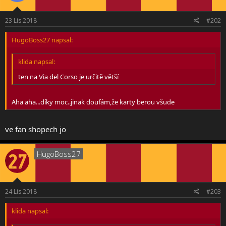
23 Lis 2018
#202
HugoBoss27 napsal:
klida napsal:
ten na Via del Corso je určitě větší
Aha aha...díky moc..jinak doufám,že karty berou všude
ve fan shopech jo
HugoBoss27
24 Lis 2018
#203
klida napsal: