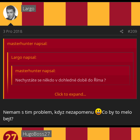
Largo
3 Pro 2018
#209
masterhunter napsal:
Largo napsal:
masterhunter napsal:
Nechystáte se někdo v dohledné době do Říma ?
Click to expand...
Já jo. 3. 2. na AS-AC.
Click to expand...
Vzal by si mi neco z fan shopu ? :-D jestli to tam je náhodou levnější
Nemam s tim problem, kdyz nezapomenu
Co by to melo
než z netu
bejt?
Click to expand...
HugoBoss27