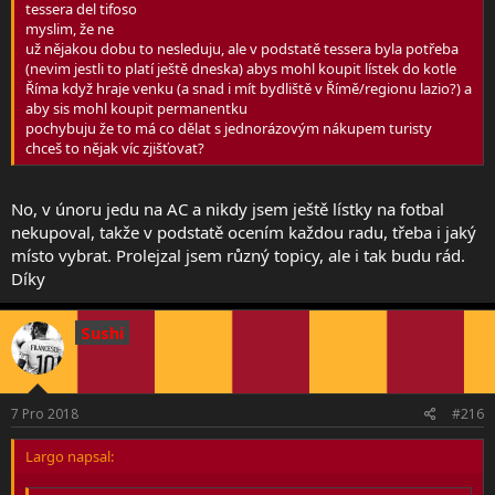
tessera del tifoso
myslim, že ne
už nějakou dobu to nesleduju, ale v podstatě tessera byla potřeba
(nevim jestli to platí ještě dneska) abys mohl koupit lístek do kotle
Říma když hraje venku (a snad i mít bydliště v Římě/regionu lazio?) a
aby sis mohl koupit permanentku
pochybuju že to má co dělat s jednorázovým nákupem turisty
chceš to nějak víc zjišťovat?
No, v únoru jedu na AC a nikdy jsem ještě lístky na fotbal
nekupoval, takže v podstatě ocením každou radu, třeba i jaký
místo vybrat. Prolejzal jsem různý topicy, ale i tak budu rád.
Díky
Sushi
7 Pro 2018
#216
Largo napsal: