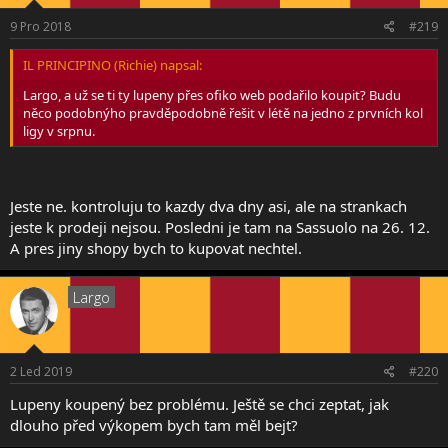
9 Pro 2018
#219
IL PRINCIPINO (Richie) napsal:
Largo, a už se ti ty lupeny přes ofiko web podařilo koupit? Budu
něco podobnýho pravděpodobně řešit v létě na jedno z prvních kol
ligy v srpnu.
Jeste ne. kontroluju to kazdy dva dny asi, ale na strankach
jeste k prodeji nejsou. Posledni je tam na Sassuolo na 26. 12.
A pres jiny shopy bych to kupovat nechtel.
Largo
2 Led 2019
#220
Lupeny koupený bez problému. Ještě se chci zeptat, jak
dlouho před výkopem bych tam měl bejt?