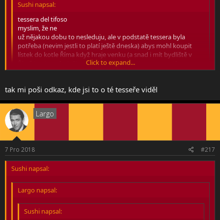
Sushi napsal:
tessera del tifoso
myslim, že ne
už nějakou dobu to nesleduju, ale v podstatě tessera byla
potřeba (nevim jestli to platí ještě dneska) abys mohl koupit
lístek do kotle Říma když hraje venku (a snad i mít bydliště v
Click to expand...
Římě/regionu lazio?) a aby sis mohl koupit permanentku
pochybuju že to má co dělat s jednorázovým nákupem turisty
chceš to nějak víc zjišťovat?
Click to expand...
tak mi poši odkaz, kde jsi to o té tesseře viděl
No, v únoru jedu na AC a nikdy jsem ještě lístky na fotbal nekupoval,
Largo
takže v podstatě ocením každou radu, třeba i jaký místo vybrat.
Prolejzal jsem různý topicy, ale i tak budu rád. Díky
7 Pro 2018
#217
Sushi napsal:
Largo napsal:
Sushi napsal: