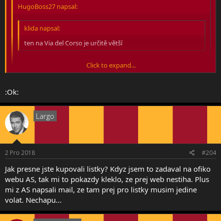
HugoBoss27 napsal:
klida napsal:
ten na Via del Corso je určitě větší
Click to expand...
Aha aha...díky moc..jinak doufám,že karty berou všude
Click to expand...
:Ok:
ve fan shopech jo
Click to expand...
Largo
2 Pro 2018
#204
Jak presne jste kupovali listky? Kdyz jsem to zadaval na ofiko
webu AS, tak mi to pokazdy kleklo, ze prej web nestiha. Plus
mi z AS napsali mail, ze tam prej pro listky musim jedine
volat. Nechapu...