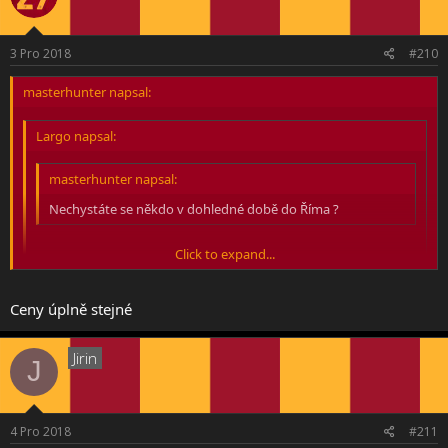
3 Pro 2018
#210
masterhunter napsal:
Largo napsal:
masterhunter napsal:
Nechystáte se někdo v dohledné době do Říma ?
Click to expand...
Já jo. 3. 2. na AS-AC.
Click to expand...
Ceny úplně stejné
Vzal by si mi neco z fan shopu ? :-D jestli to tam je náhodou levnější
než z netu
Click to expand...
Jirin
J
4 Pro 2018
#211