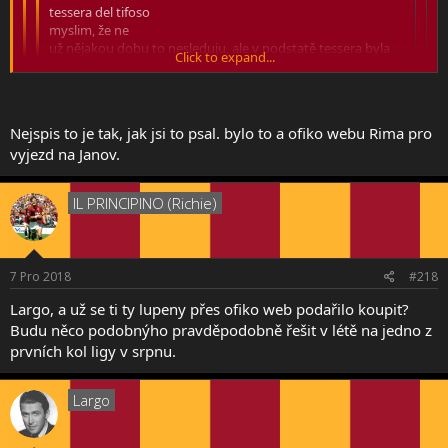
tessera del tifoso
myslim, že ne
už nějakou dobu to nesleduju, ale v podstatě tessera byla
Click to expand...
potřeba (nevim jestli to platí ještě dneska) abys mohl koupit
lístek do kotle Říma když hraje venku (a snad i mít bydliště v
Click to expand...
Římě/regionu lazio?) a aby sis mohl koupit permanentku
pochybuju že to má co dělat s jednorázovým nákupem
Nejspis to je tak, jak jsi to psal. bylo to a ofiko webu Rima pro
turisty
Click to expand...
tak mi poši odkaz, kde jsi to o té tesseře viděl
vyjezd na Janov.
chceš to nějak víc zjišťovat?
No, v únoru jedu na AC a nikdy jsem ještě lístky na fotbal
IL PRINCIPINO (Richie)
nekupoval, takže v podstatě ocením každou radu, třeba i jaký
místo vybrat. Prolejzal jsem různý topicy, ale i tak budu rád. Díky
7 Pro 2018
#218
Largo, a už se ti ty lupeny přes ofiko web podařilo koupit?
Budu něco podobnýho pravděpodobně řešit v létě na jedno z
prvních kol ligy v srpnu.
Largo