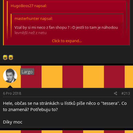
HugoBoss27 napsal:
masterhunter napsal:
Vzal by si mi neco z fan shopu ? :-D jestli to tam je náhodou
levnější než z netu
Click to expand...
Ceny úplně stejné
Click to expand...
Ok, tak nic Largo
když objednám dnes, možná do toho února
Click to expand...
česká pošta doručí :-D
Largo
6 Pro 2018
#213
Hele, občas se na stránkách u lístků píše něco o "tessera". Co
to znamená? Potřebuju to?
Díky moc