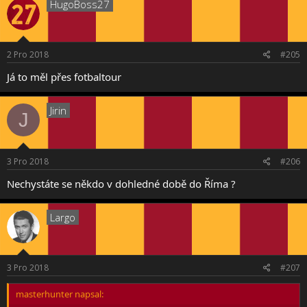
HugoBoss27
2 Pro 2018
#205
Já to měl přes fotbaltour
Jirin
J
3 Pro 2018
#206
Nechystáte se někdo v dohledné době do Říma ?
Largo
3 Pro 2018
#207
masterhunter napsal: