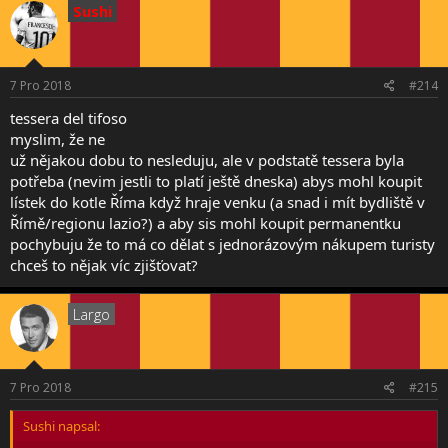
Sushi
7 Pro 2018
#214
tessera del tifoso
myslim, že ne
už nějakou dobu to nesleduju, ale v podstatě tessera byla
potřeba (nevim jestli to platí ještě dneska) abys mohl koupit
lístek do kotle Říma když hraje venku (a snad i mít bydliště v
Římě/regionu lazio?) a aby sis mohl koupit permanentku
pochybuju že to má co dělat s jednorázovým nákupem turisty
chceš to nějak víc zjišťovat?
Largo
7 Pro 2018
#215
Sushi napsal: