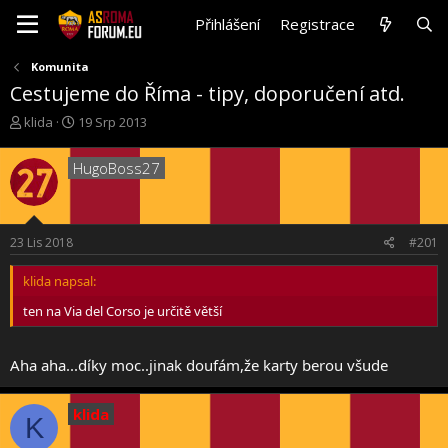
Přihlášení
Registrace
Komunita
Cestujeme do Říma - tipy, doporučení atd.
T
S
klida
19 Srp 2013
h
t
r
a
HugoBoss27
e
r
a
t
d
d
s
a
23 Lis 2018
#201
t
t
a
e
klida napsal:
r
t
ten na Via del Corso je určitě větší
e
r
Aha aha...díky moc..jinak doufám,že karty berou všude
klida
K