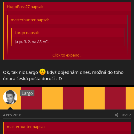
HugoBoss27 napsal:
masterhunter napsal:
Largo napsal:
Já jo. 3. 2. na AS-AC.
Click to expand...
Vzal by si mi neco z fan shopu ? :-D jestli to tam je náhodou
levnější než z netu
Click to expand...
Ok, tak nic Largo
když objednám dnes, možná do toho
Ceny úplně stejné
února česká pošta doručí :-D
Click to expand...
Largo
4 Pro 2018
#212
masterhunter napsal: