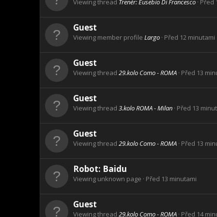
Viewing thread
Trenér: Eusebio Di Francesco
Před 
Guest
Viewing member profile
Largo
Před 12 minutami
Guest
Viewing thread
29.kolo Como - ROMA
Před 13 min
Guest
Viewing thread
3.kolo ROMA - Milan
Před 13 minu
Guest
Viewing thread
29.kolo Como - ROMA
Před 13 min
Robot:
Baidu
Viewing unknown page
Před 13 minutami
Guest
Viewing thread
29.kolo Como - ROMA
Před 14 min