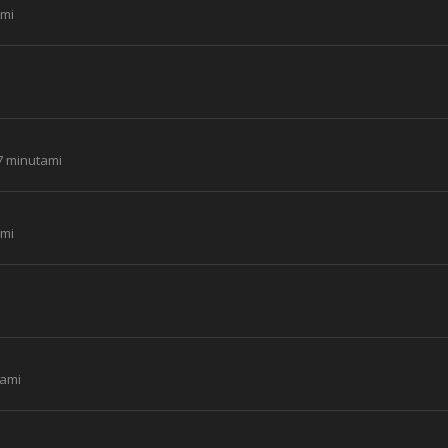
ami
7 minutami
ami
tami