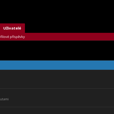
Uživatelé
filové příspěvky
nutami