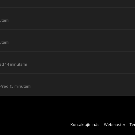
utami
utami
ed 14 minutami
Před 15 minutami
Kontaktujte nás
Webmaster
Te