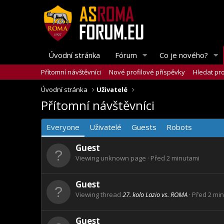
Úvodní stránka
Fórum
Co je nového?
Přítomní návštěvníci
Nové profilové příspěvky
Hledat pro
Úvodní stránka
Uživatelé
Přítomní návštěvníci
Everyone
Uživatelé
Guests
Robots
Guest
Viewing unknown page
Před 2 minutami
Guest
Viewing thread
27. kolo Lazio vs. ROMA
Před 2 mi
Guest