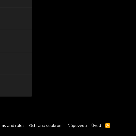
rms and rules
Ochrana soukromí
Nápověda
Úvod
R
S
S