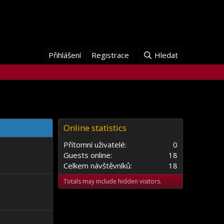
Přihlášení
Registrace
Hledat
Online statistics
Přítomní uživatelé
0
Guests online
18
Celkem návštěvníků
18
Totals may include hidden visitors.