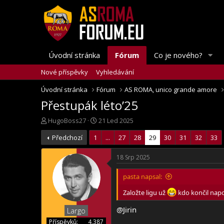
Úvodní stránka
Fórum
Co je nového?
Nové příspěvky
Vyhledávání
Úvodní stránka
Fórum
AS ROMA, unico grande amore
Přestupák léto’25
T
S
HugoBoss27
21 Led 2025
h
t
Předchozí
1
...
27
28
29
30
31
32
33
r
a
e
r
a
t
18 Srp 2025
d
d
s
a
pasta napsal:
t
t
a
e
Založte ligu už
kdo končil nap
r
@Jirin
Largo
t
e
Příspěvků
4,387