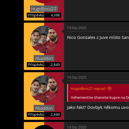
:
HugoBoss27
Příspěvků
4,398
19 Srp 2025
Nico Gonzales z Juve místo Sanc
Abaddon
Příspěvků
2,849
19 Srp 2025
HugoBoss27 napsal:
Vehementne shanime kupce na Do
Jako fakt? Dovbyk někomu uvoln
Abaddon
Příspěvků
2,849
19 Srp 2025