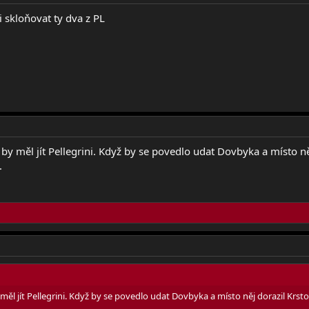
i skloňovat ty dva z PL
 by měl jít Pellegrini. Když by se povedlo udat Dovbyka a místo ně
.
 měl jít Pellegrini. Když by se povedlo udat Dovbyka a místo něj dorazil Krs