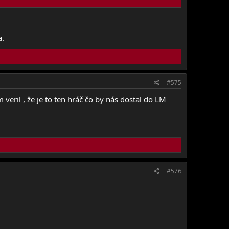
a.
#575
veril , že je to ten hráč čo by nás dostal do LM
#576