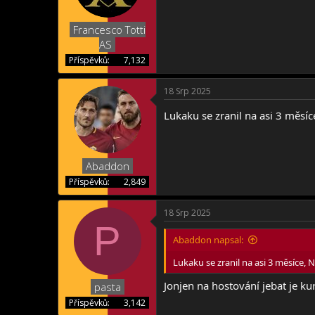
Francesco Totti
AS
Příspěvků
7,132
18 Srp 2025
Lukaku se zranil na asi 3 měsí
Abaddon
Příspěvků
2,849
18 Srp 2025
P
Abaddon napsal:
Lukaku se zranil na asi 3 měsíce,
Jonjen na hostování jebat je kur
pasta
Příspěvků
3,142