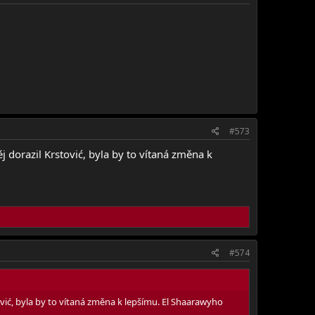
#573
j dorazil Krstović, byla by to vítaná změna k
#574
tović, byla by to vítaná změna k lepšímu. El Shaarawyho