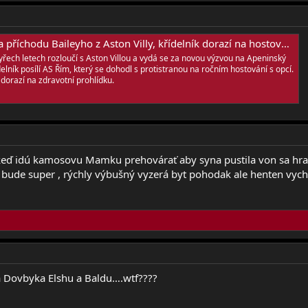
íchodu Baileyho z Aston Villy, křídelník dorazí na hostování s opcí
tyřech letech rozloučí s Aston Villou a vydá se za novou výzvou na Apeninský
elník posílí AS Řím, který se dohodl s protistranou na ročním hostování s opcí.
dorazí na zdravotní prohlídku.
ď idú kamosovu Mamku prehovárať aby syna pustila von sa hrať ..
ude super , rýchly výbušný vyzerá byt pohodak ale henten vychca
Dovbyka Elshu a Baldu….wtf????