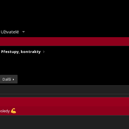
Uživatelé
Přestupy, kontrakty
Další
osledy