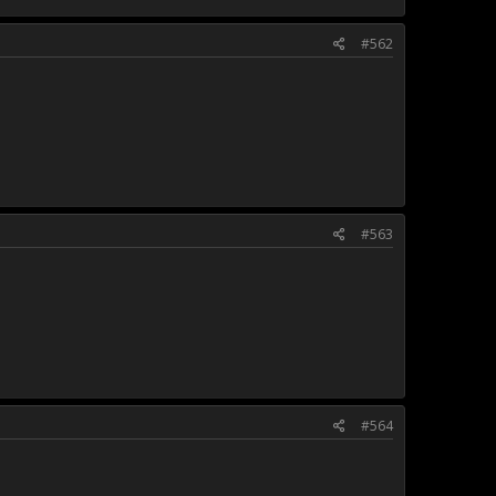
#562
#563
#564