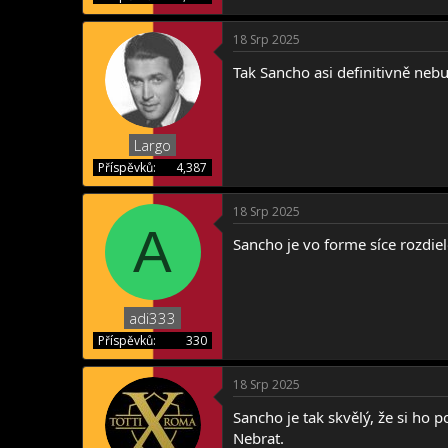
r
18 Srp 2025
Tak Sancho asi definitivně ne
Largo
Příspěvků
4,387
18 Srp 2025
A
Sancho je vo forme síce rozdiel
adi333
Příspěvků
330
18 Srp 2025
Sancho je tak skvělý, že si ho p
Nebrat.