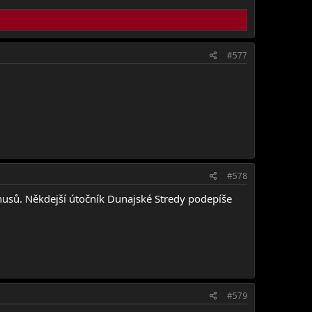
#577
#578
onusů. Někdejší útočník Dunajské Stredy podepíše
#579