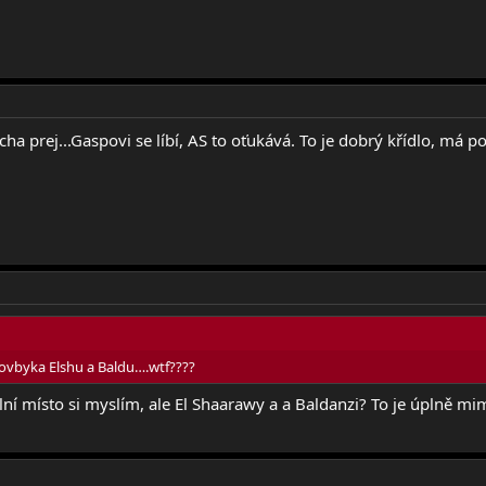
ha prej...Gaspovi se líbí, AS to oťukává. To je dobrý křídlo, má po
vbyka Elshu a Baldu….wtf????
í místo si myslím, ale El Shaarawy a a Baldanzi? To je úplně mi