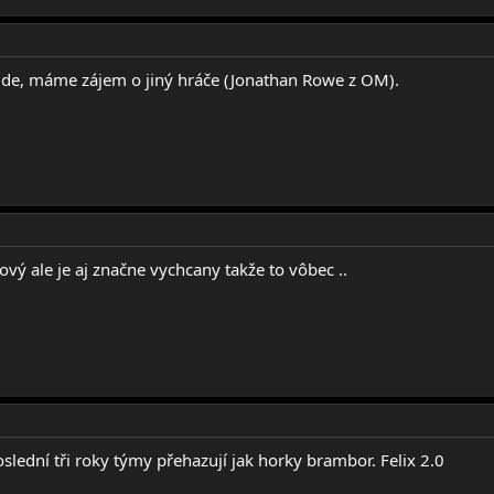
bude, máme zájem o jiný hráče (Jonathan Rowe z OM).
ový ale je aj značne vychcany takže to vôbec ..
oslední tři roky týmy přehazují jak horky brambor. Felix 2.0