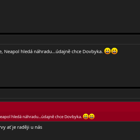
ce, Neapol hledá náhradu...údajně chce Dovbyka.
 Neapol hledá náhradu...údajně chce Dovbyka.
vy ať je raději u nás