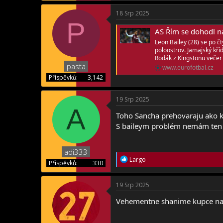
18 Srp 2025
P
AS Řím se dohodl na př
Leon Bailey (28) se po č
poloostrov. Jamajský kříd
Rodák z Kingstonu večer 
pasta
www.eurofotbal.cz
Příspěvků
3,142
19 Srp 2025
A
Toho Sancha prehovaraju ako ke
S baileym problém nemám ten b
adi333
R
Largo
Příspěvků
330
e
a
c
19 Srp 2025
t
i
Vehementne shanime kupce na 
o
n
s