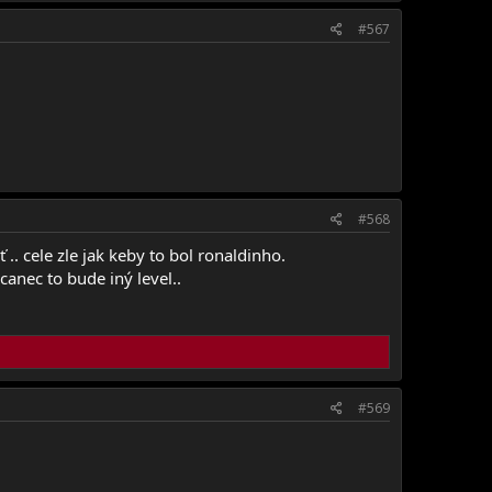
#567
#568
 cele zle jak keby to bol ronaldinho.
nec to bude iný level..
#569