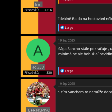
:
Jirin
Příspěvků
3,316
Ideálně Balda na hostování ně
R
Largo
e
a
c
19 Srp 2025
t
A
i
Sága Sancho stále pokračuje , u
o
minimálne ale bohužiaľ nevidí
n
s
:
adi333
R
Largo
Příspěvků
330
e
a
c
19 Srp 2025
t
i
S tím Sanchem to nemůže dop
o
n
s
:
IL PRINCIPINO