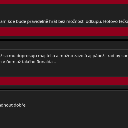
kam kde bude pravidelně hrát bez možnosti odkupu. Hotovo tečk
ž sa mu doprosuju majitelia a možno zavolá aj pápež.. rad by som 
m v ňom až takého Ronalda ..
adnout dobře.