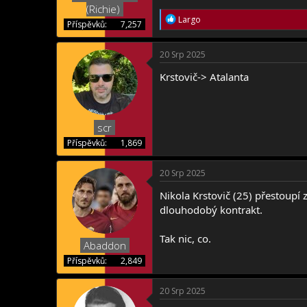
(Richie)
R
Largo
Příspěvků
7,257
e
a
c
20 Srp 2025
t
i
Krstovič-> Atalanta
o
n
s
:
scr
Příspěvků
1,869
20 Srp 2025
Nikola Krstovič (25) přestoupí
dlouhodobý kontrakt.
Tak nic, co.
Abaddon
Příspěvků
2,849
20 Srp 2025