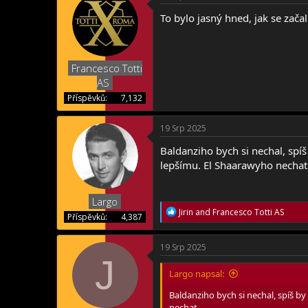
To bylo jasný hned, jak se začal
Francesco Totti
AS
Příspěvků
7,132
19 Srp 2025
Baldanziho bych si nechal, spíš
lepšímu. El Shaarawyho nechat
Largo
R
Jirin
and
Francesco Totti AS
Příspěvků
4,387
e
a
c
19 Srp 2025
t
J
i
Largo napsal:
o
n
Baldanziho bych si nechal, spíš by
s
nechat.