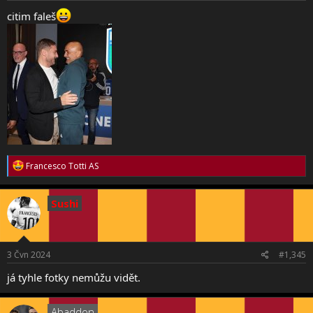
citim faleš
R
Francesco Totti AS
e
a
c
Sushi
t
i
o
n
s
3 Čvn 2024
#1,345
:
já tyhle fotky nemůžu vidět.
Abaddon