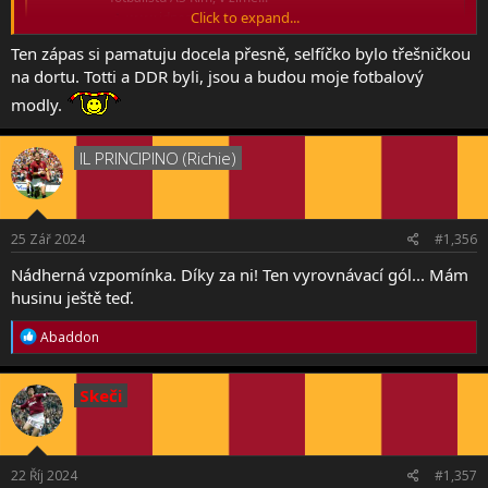
Click to expand...
www.idnes.cz
Ten zápas si pamatuju docela přesně, selfíčko bylo třešničkou
na dortu. Totti a DDR byli, jsou a budou moje fotbalový
modly.
IL PRINCIPINO (Richie)
25 Zář 2024
#1,356
Nádherná vzpomínka. Díky za ni! Ten vyrovnávací gól... Mám
husinu ještě teď.
R
Abaddon
e
a
c
Skeči
t
i
o
n
s
22 Říj 2024
#1,357