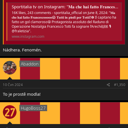
Sportitalia tv on Instagram: "𝐌𝐚 𝐜𝐡𝐞 𝐡𝐚𝐢 𝐟𝐚𝐭𝐭𝐨 𝐅𝐫𝐚𝐧𝐜𝐞𝐬𝐜𝐨𝐨𝐨𝐨𝐨😱 𝐓𝐮𝐭𝐭𝐢 𝐢𝐧 𝐩𝐢𝐞𝐝𝐢 𝐩𝐞𝐫 𝐓𝐨𝐭𝐭𝐢‼️⚽️ Il capitano ha fatto un gol clamoroso🤩 Protagonista assoluto del Raduno di Operazione Nostalgia Francesco Totti fa sognare l’Arechi🙌🏼 🎙️ @fraletizia"
16K likes, 243 comments - sportitalia_official on June 8, 2024: "𝐌𝐚
𝐜𝐡𝐞 𝐡𝐚𝐢 𝐟𝐚𝐭𝐭𝐨 𝐅𝐫𝐚𝐧𝐜𝐞𝐬𝐜𝐨𝐨𝐨𝐨𝐨😱 𝐓𝐮𝐭𝐭𝐢 𝐢𝐧 𝐩𝐢𝐞𝐝𝐢 𝐩𝐞𝐫 𝐓𝐨𝐭𝐭𝐢‼️⚽️ Il capitano ha
fatto un gol clamoroso🤩 Protagonista assoluto del Raduno di
Operazione Nostalgia Francesco Totti fa sognare l’Arechi🙌🏼 🎙️
@fraletizia".
www.instagram.com
Nádhera. Fenomén.
Abaddon
10 Čvn 2024
#1,350
To je prostě modla!
HugoBoss27