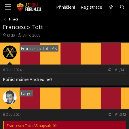
Přihlášení
Registrace
Hráči
Francesco Totti
T
S
klida
8 Pro 2008
h
t
r
a
Francesco Totti AS
e
r
a
t
d
d
s
a
6 Dub 2024
#1,341
t
t
a
e
Pořád máme Andreu ne?
r
t
e
Largo
r
6 Dub 2024
#1,342
Francesco Totti AS napsal: