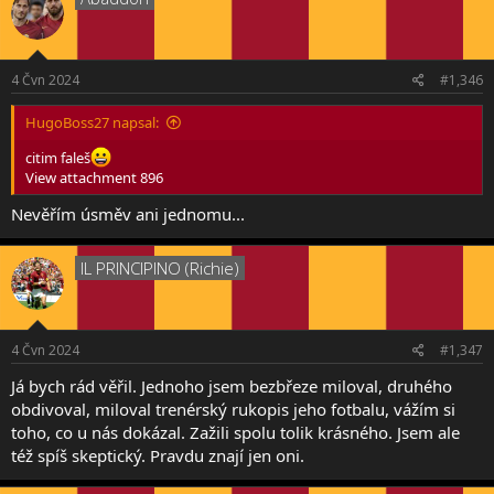
4 Čvn 2024
#1,346
HugoBoss27 napsal:
citim faleš
View attachment 896
Nevěřím úsměv ani jednomu...
IL PRINCIPINO (Richie)
4 Čvn 2024
#1,347
Já bych rád věřil. Jednoho jsem bezbřeze miloval, druhého
obdivoval, miloval trenérský rukopis jeho fotbalu, vážím si
toho, co u nás dokázal. Zažili spolu tolik krásného. Jsem ale
též spíš skeptický. Pravdu znají jen oni.