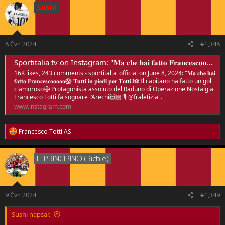
Sushi
8 Čvn 2024
#1,348
Sportitalia tv on Instagram: "𝐌𝐚 𝐜𝐡𝐞 𝐡𝐚𝐢 𝐟𝐚𝐭𝐭𝐨 𝐅𝐫𝐚𝐧𝐜𝐞𝐬𝐜𝐨𝐨𝐨𝐨𝐨😱 𝐓𝐮𝐭𝐭𝐢 𝐢𝐧 𝐩𝐢𝐞𝐝𝐢 𝐩𝐞𝐫 𝐓𝐨𝐭𝐭𝐢‼️⚽️ Il capitano ha fatto un gol clamoroso🤩 Protagonista assoluto del Raduno di Operazione Nostalgia Francesco Totti fa sognare l’Arechi🙌🏼 🎙️ @fraletizia"
16K likes, 243 comments - sportitalia_official on June 8, 2024: "𝐌𝐚 𝐜𝐡𝐞 𝐡𝐚𝐢
𝐟𝐚𝐭𝐭𝐨 𝐅𝐫𝐚𝐧𝐜𝐞𝐬𝐜𝐨𝐨𝐨𝐨𝐨😱 𝐓𝐮𝐭𝐭𝐢 𝐢𝐧 𝐩𝐢𝐞𝐝𝐢 𝐩𝐞𝐫 𝐓𝐨𝐭𝐭𝐢‼️⚽️ Il capitano ha fatto un gol
clamoroso🤩 Protagonista assoluto del Raduno di Operazione Nostalgia
Francesco Totti fa sognare l’Arechi🙌🏼 🎙️ @fraletizia".
www.instagram.com
R
Francesco Totti AS
e
a
c
IL PRINCIPINO (Richie)
t
i
o
n
s
9 Čvn 2024
#1,349
:
Sushi napsal: