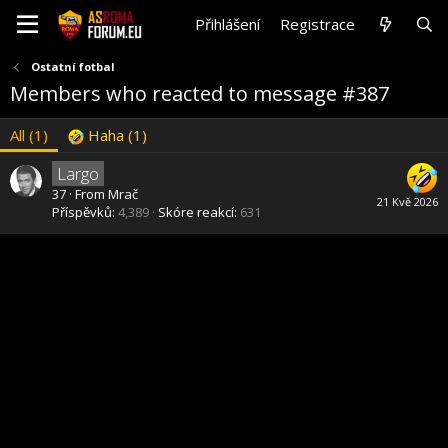
Přihlášení
Registrace
Ostatní fotbal
Members who reacted to message #387
All
(1)
Haha
(1)
Largo
37
·
From
Mrač
21 Kvě 2026
Příspěvků
4,389
Skóre reakcí
631